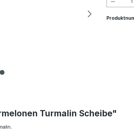
Produkt
Produktnu
rmelonen Turmalin Scheibe"
alin.