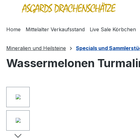
springen
Zur Hauptnavigation springen
Home
Mittelalter Verkaufsstand
Live Sale Körbchen
Mineralien und Heilsteine
Specials und Sammlerstü
Wassermelonen Turmali
Bildergalerie überspringen