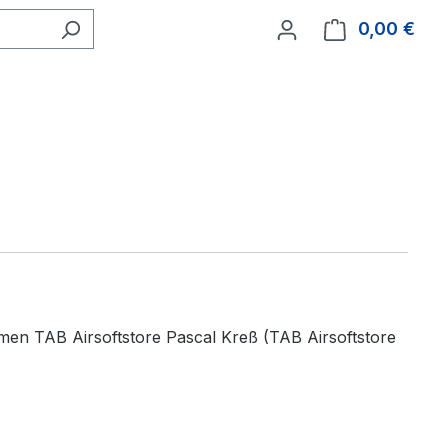
0,00 €
Ware
men TAB Airsoftstore Pascal Kreß (TAB Airsoftstore