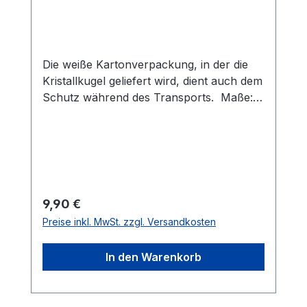
Die weiße Kartonverpackung, in der die
Kristallkugel geliefert wird, dient auch dem
Schutz während des Transports. Maße: 5
cmMaterial: KristallMaterial:
GlasGesamtgewicht: 221 g
Regulärer Preis:
9,90 €
Preise inkl. MwSt. zzgl. Versandkosten
In den Warenkorb