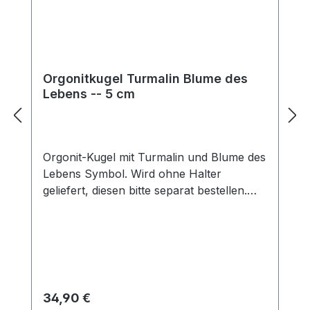
Orgonitkugel Turmalin Blume des
Lebens -- 5 cm
Orgonit-Kugel mit Turmalin und Blume des
Lebens Symbol. Wird ohne Halter
geliefert, diesen bitte separat bestellen.
Infos zu den Heilwirkungen findet Ihr hier.
Regulärer Preis:
34,90 €