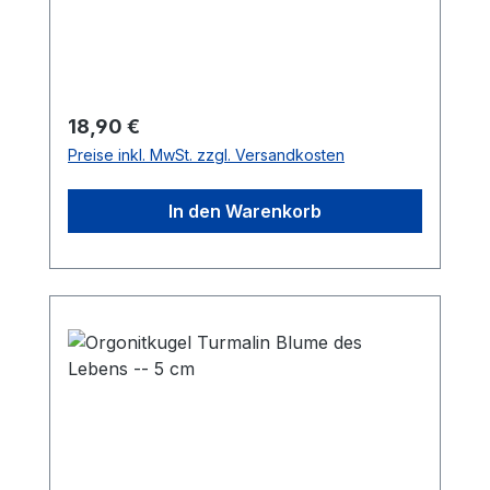
von 35 mm *Münze dient nur zur
Größenorientierung*Infos zu den
Heilwirkungen findet Ihr hier.
Regulärer Preis:
18,90 €
Preise inkl. MwSt. zzgl. Versandkosten
In den Warenkorb