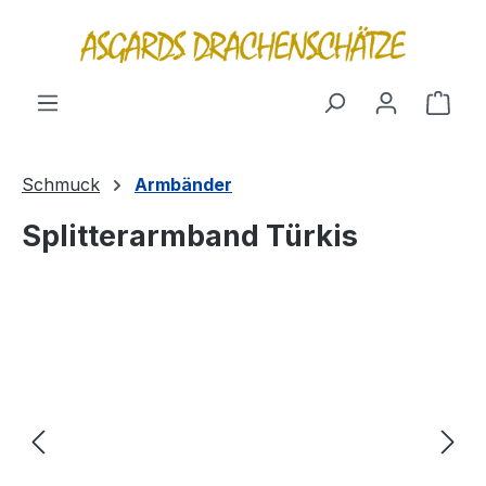
alt springen
Ware
Schmuck
Armbänder
Splitterarmband Türkis
Bildergalerie überspringen