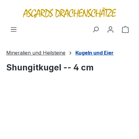
alt springen
Ware
Mineralien und Heilsteine
Kugeln und Eier
Shungitkugel -- 4 cm
Bildergalerie überspringen