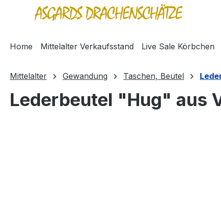
springen
Zur Hauptnavigation springen
Home
Mittelalter Verkaufsstand
Live Sale Körbchen
Mittelalter
Gewandung
Taschen, Beutel
Lede
Lederbeutel "Hug" aus 
Bildergalerie überspringen