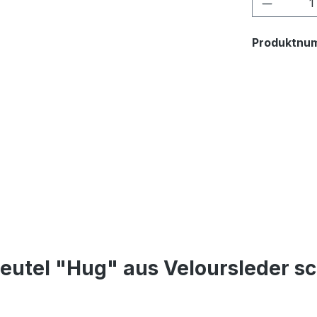
Produkt
Produktnu
eutel "Hug" aus Veloursleder s