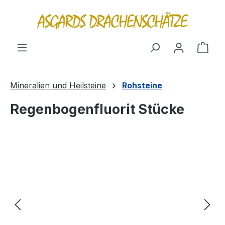
alt springen
Ware
Mineralien und Heilsteine
Rohsteine
Regenbogenfluorit Stücke
Bildergalerie überspringen