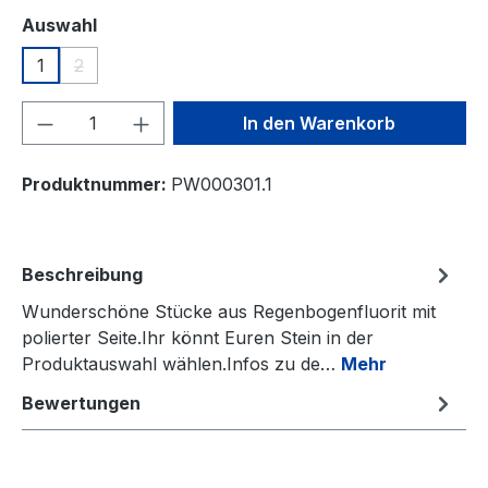
auswählen
Auswahl
1
2
(Diese Option ist zurzeit nicht verfügbar.)
Produkt Anzahl: Gib den gewünschten We
In den Warenkorb
Produktnummer:
PW000301.1
Beschreibung
Wunderschöne Stücke aus Regenbogenfluorit mit
polierter Seite.Ihr könnt Euren Stein in der
Produktauswahl wählen.Infos zu de…
Mehr
Bewertungen